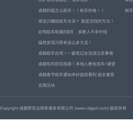
成都到底怎么租车！！租车价格！！
租
谁说川藏线租车水深？ 那是没找对方法！
自驾租车暗藏8雷区，多数人不幸中招
猛然发现川西有这么多大忌！
成都租车自驾！一篇笔记全说清注意事项
成都包车防坑指南！本地人教你选车+避雷
成都春节租车通知幸好提前看到 超全避雷
近期活动
Copyright 成都荣安达商务服务有限公司 (www.cdgpzl.com) 版权所有