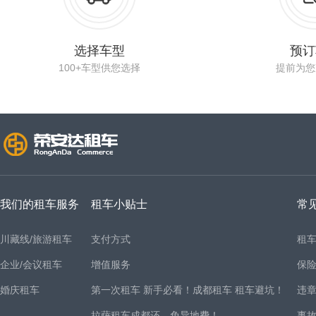
选择车型
预订
100+车型供您选择
提前为您
我们的租车服务
租车小贴士
常
川藏线/旅游租车
支付方式
租
企业/会议租车
增值服务
保
婚庆租车
第一次租车 新手必看！成都租车 租车避坑！
违
拉萨租车成都还，免异地费！
事