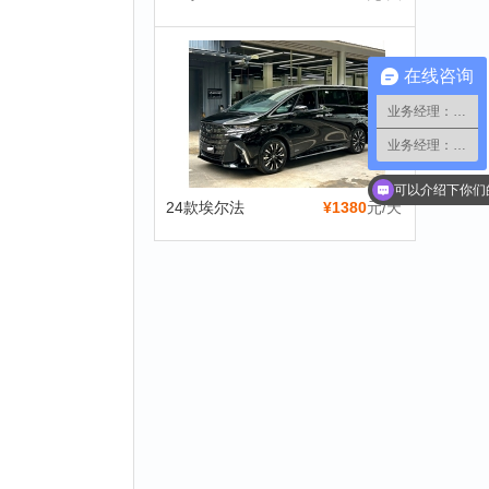
在线咨询
业务经理：小蔡
业务经理：小郑
你们租车可以免
24款埃尔法
¥1380
元/天
可以介绍下你们