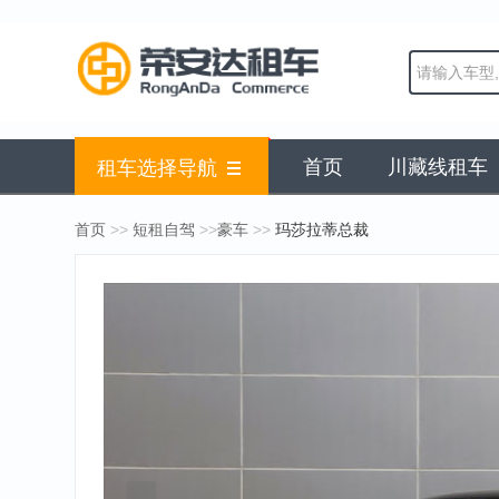
首页
川藏线租车
租车选择导航
>>
>>
>>
首页
短租自驾
豪车
玛莎拉蒂总裁