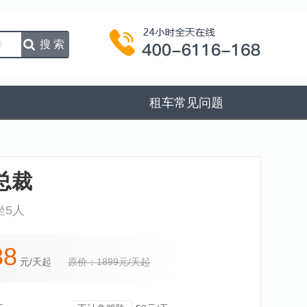
搜索
租车常见问题
总裁
坐5人
88
元/天起
原价：1899元/天起