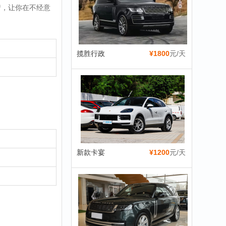
情，让你在不经意
揽胜行政
¥1800
元/天
新款卡宴
¥1200
元/天