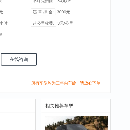
天
不计免赔险:
50元/天
0元
违 章 押 金:
3000元
/小时
超公里收费:
3元/公里
里
在线咨询
所有车型均为三年内车龄，请放心下单!
相关推荐车型