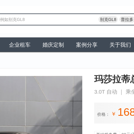
别克GL8
普拉多
企业租车
婚庆定制
案例分享
关于我们
玛莎拉蒂
3.0T 自动 ｜ 乘
16
￥
价格：