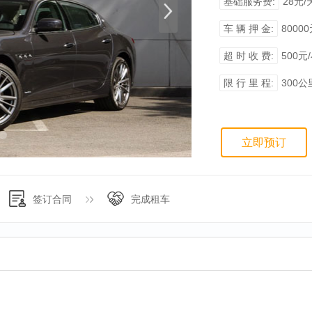
基础服务费:
28元/
车 辆 押 金:
8000
超 时 收 费:
500元
限 行 里 程:
300公
立即预订
签订合同
完成租车