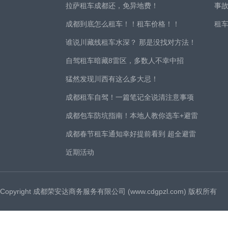
拉萨租车成都还，免异地费！
事
成都到底怎么租车！！租车价格！！
租
谁说川藏线租车水深？ 那是没找对方法！
自驾租车暗藏8雷区，多数人不幸中招
猛然发现川西有这么多大忌！
成都租车自驾！一篇笔记全说清注意事项
成都包车防坑指南！本地人教你选车+避雷
成都春节租车通知幸好提前看到 超全避雷
近期活动
Copyright 成都荣安达商务服务有限公司 (www.cdgpzl.com) 版权所有