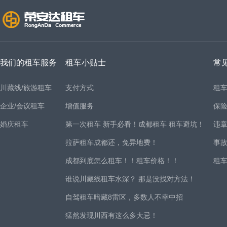
我们的租车服务
租车小贴士
常
川藏线/旅游租车
支付方式
租
企业/会议租车
增值服务
保
婚庆租车
第一次租车 新手必看！成都租车 租车避坑！
违
拉萨租车成都还，免异地费！
事
成都到底怎么租车！！租车价格！！
租
谁说川藏线租车水深？ 那是没找对方法！
自驾租车暗藏8雷区，多数人不幸中招
猛然发现川西有这么多大忌！