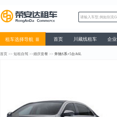
首页
川藏线租车
企业
租车选择导航
>>
>>
>>
首页
短租自驾
婚庆套餐
奔驰S系+5台A6L