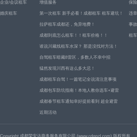
企业/会议租车
增值服务
保
婚庆租车
第一次租车 新手必看！成都租车 租车避坑！
违
拉萨租车成都还，免异地费！
事
成都到底怎么租车！！租车价格！！
租
谁说川藏线租车水深？ 那是没找对方法！
自驾租车暗藏8雷区，多数人不幸中招
猛然发现川西有这么多大忌！
成都租车自驾！一篇笔记全说清注意事项
成都包车防坑指南！本地人教你选车+避雷
成都春节租车通知幸好提前看到 超全避雷
近期活动
Copyright 成都荣安达商务服务有限公司 (www.cdgpzl.com) 版权所有