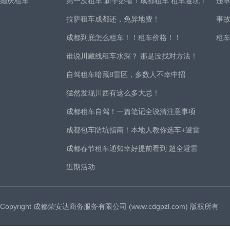
婚庆租车
第一次租车 新手必看！成都租车 租车避坑！
违
拉萨租车成都还，免异地费！
事
成都到底怎么租车！！租车价格！！
租
谁说川藏线租车水深？ 那是没找对方法！
自驾租车暗藏8雷区，多数人不幸中招
猛然发现川西有这么多大忌！
成都租车自驾！一篇笔记全说清注意事项
成都包车防坑指南！本地人教你选车+避雷
成都春节租车通知幸好提前看到 超全避雷
近期活动
Copyright 成都荣安达商务服务有限公司 (www.cdgpzl.com) 版权所有