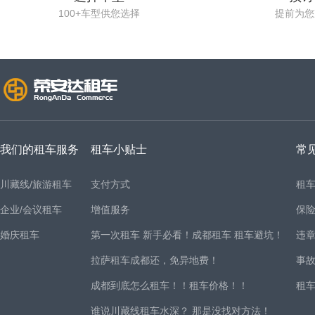
100+车型供您选择
提前为您
我们的租车服务
租车小贴士
常
川藏线/旅游租车
支付方式
租
企业/会议租车
增值服务
保
婚庆租车
第一次租车 新手必看！成都租车 租车避坑！
违
拉萨租车成都还，免异地费！
事
成都到底怎么租车！！租车价格！！
租
谁说川藏线租车水深？ 那是没找对方法！