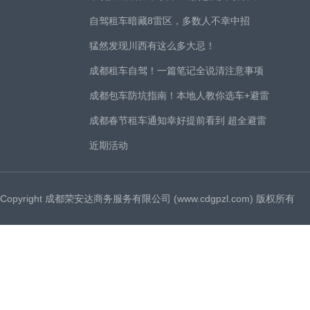
自驾租车暗藏8雷区，多数人不幸中招
猛然发现川西有这么多大忌！
成都租车自驾！一篇笔记全说清注意事项
成都包车防坑指南！本地人教你选车+避雷
成都春节租车通知幸好提前看到 超全避雷
近期活动
Copyright 成都荣安达商务服务有限公司 (www.cdgpzl.com) 版权所有