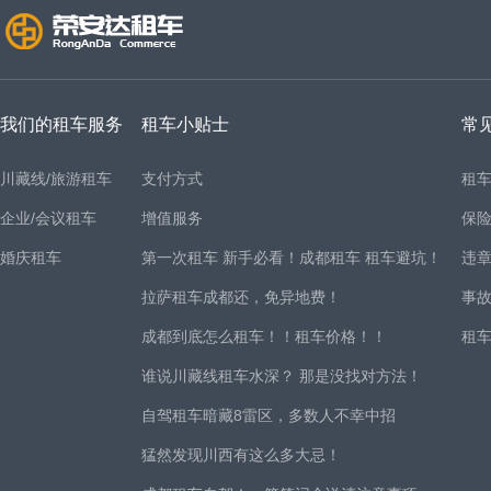
我们的租车服务
租车小贴士
常
川藏线/旅游租车
支付方式
租
企业/会议租车
增值服务
保
婚庆租车
第一次租车 新手必看！成都租车 租车避坑！
违
拉萨租车成都还，免异地费！
事
成都到底怎么租车！！租车价格！！
租
谁说川藏线租车水深？ 那是没找对方法！
自驾租车暗藏8雷区，多数人不幸中招
猛然发现川西有这么多大忌！