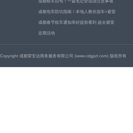
成都租车自驾！一篇笔记全说清注意事项
成都包车防坑指南！本地人教你选车+避雷
成都春节租车通知幸好提前看到 超全避雷
近期活动
Copyright 成都荣安达商务服务有限公司 (www.cdgpzl.com) 版权所有