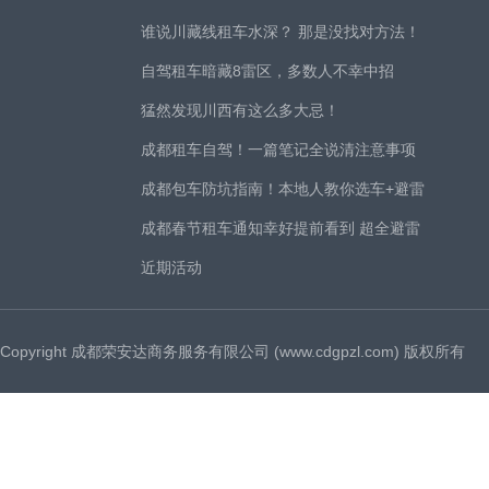
谁说川藏线租车水深？ 那是没找对方法！
自驾租车暗藏8雷区，多数人不幸中招
猛然发现川西有这么多大忌！
成都租车自驾！一篇笔记全说清注意事项
成都包车防坑指南！本地人教你选车+避雷
成都春节租车通知幸好提前看到 超全避雷
近期活动
Copyright 成都荣安达商务服务有限公司 (www.cdgpzl.com) 版权所有