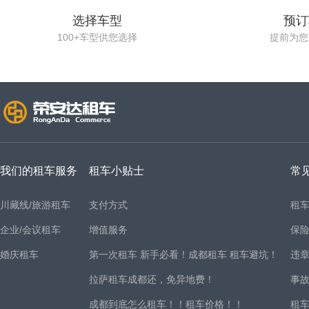
选择车型
预订
100+车型供您选择
提前为您
我们的租车服务
租车小贴士
常
川藏线/旅游租车
支付方式
租
企业/会议租车
增值服务
保
婚庆租车
第一次租车 新手必看！成都租车 租车避坑！
违
拉萨租车成都还，免异地费！
事
成都到底怎么租车！！租车价格！！
租