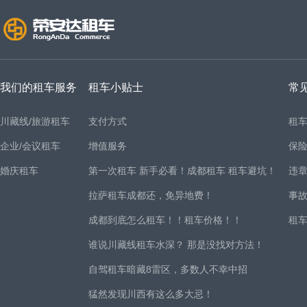
我们的租车服务
租车小贴士
常
川藏线/旅游租车
支付方式
租
企业/会议租车
增值服务
保
婚庆租车
第一次租车 新手必看！成都租车 租车避坑！
违
拉萨租车成都还，免异地费！
事
成都到底怎么租车！！租车价格！！
租
谁说川藏线租车水深？ 那是没找对方法！
自驾租车暗藏8雷区，多数人不幸中招
猛然发现川西有这么多大忌！