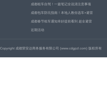
成都租车自驾！一篇笔记全说清注意事项
成都包车防坑指南！本地人教你选车+避雷
成都春节租车通知幸好提前看到 超全避雷
近期活动
Copyright 成都荣安达商务服务有限公司 (www.cdgpzl.com) 版权所有