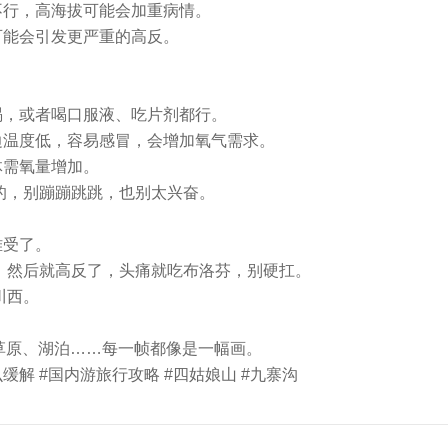
不行，高海拔可能会加重病情。
可能会引发更严重的高反。
喝，或者喝口服液、吃片剂都行。
边温度低，容易感冒，会增加氧气需求。
体需氧量增加。
慢的，别蹦蹦跳跳，也别太兴奋。
难受了。
痛，然后就高反了，头痛就吃布洛芬，别硬扛。
川西。
草原、湖泊……每一帧都像是一幅画。
么缓解 #国内游旅行攻略 #四姑娘山 #九寨沟