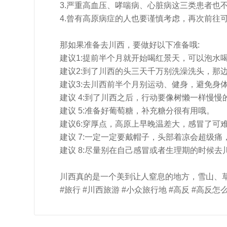
3.严重高血压、哮喘病、心脏病这三类患者也
4.曾有高原病症的人也要谨慎考虑，再次前往
那如果准备去川西，要做好以下准备哦:
建议1:提前半个月就开始喝红景天，可以泡水
建议2:到了川西的头三天千万别洗澡洗头，那
建议3:去川西前半个月别运动、健身，避免身
建议 4:到了川西之后，行动要像树懒一样慢
建议 5:准备好葡萄糖，补充糖分很有用哦。
建议6:穿厚点，高原上早晚温差大，感冒了可
建议 7:一定一定要戴帽子，头部着凉会超级
建议 8:尽量别在自己感冒或者生理期的时候去
川西真的是一个美到让人窒息的地方，雪山、
#旅行 #川西旅游 #小众旅行地 #高反 #高反怎