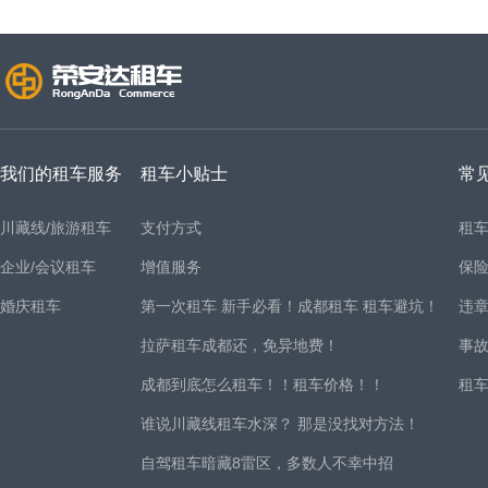
我们的租车服务
租车小贴士
常
川藏线/旅游租车
支付方式
租
企业/会议租车
增值服务
保
婚庆租车
第一次租车 新手必看！成都租车 租车避坑！
违
拉萨租车成都还，免异地费！
事
成都到底怎么租车！！租车价格！！
租
谁说川藏线租车水深？ 那是没找对方法！
自驾租车暗藏8雷区，多数人不幸中招