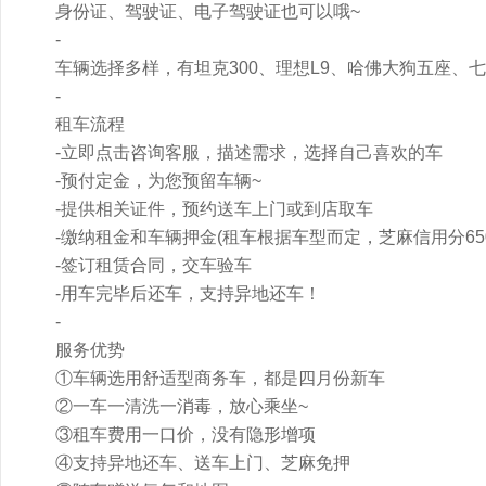
身份证、驾驶证、电子驾驶证也可以哦~
-
车辆选择多样，有坦克300、理想L9、哈佛大狗五座、
-
租车流程
-立即点击咨询客服，描述需求，选择自己喜欢的车
-预付定金，为您预留车辆~
-提供相关证件，预约送车上门或到店取车
-缴纳租金和车辆押金(租车根据车型而定，芝麻信用分65
-签订租赁合同，交车验车
-用车完毕后还车，支持异地还车！
-
服务优势
①车辆选用舒适型商务车，都是四月份新车
②一车一清洗一消毒，放心乘坐~
③租车费用一口价，没有隐形增项
④支持异地还车、送车上门、芝麻免押