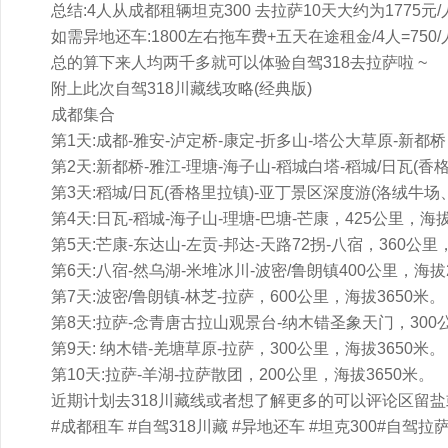
总结:4人从成都租辆坦克300 去拉萨10天大约为1775元
如需异地还车:1800左右拖车费+五天在途租金/4人=750/
总的算下来人均两千多就可以体验自驾318去拉萨啦 ~
附上此次自驾318川藏线攻略(经典版)
成都集合
第1天:成都-雅安-泸定桥-康定-折多山-塔公大草原-新都桥
第2天:新都桥-雅江-理塘-海子山-稻城白塔-稻城/日瓦(香
第3天:稻城/日瓦(香格里拉镇)-亚丁景区深度游(洛绒牛场
第4天:日瓦-稻城-海子山-理塘-巴塘-芒康，425公里，海拔
第5天:芒康-东达山-左贡-邦达-天路72拐-八宿，360公里
第6天:八宿-然乌湖-米堆冰川-波密/鲁朗镇400公里，海拔
第7天:波密/鲁朗镇-林芝-拉萨，600公里，海拔3650米。
第8天:拉萨-念青唐古拉山观景台-纳木错圣象天门，300
第9天: 纳木错-羌塘草原-拉萨，300公里，海拔3650米。
第10天:拉萨-羊湖-拉萨散团，200公里，海拔3650米。
近期计划去318川藏线或者想了解更多的可以评论区留盐或
#成都租车 #自驾318川藏 #异地还车 #坦克300#自驾拉