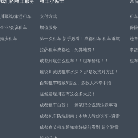
我们的租车服务
租车小贴士
常
川藏线/旅游租车
支付方式
租
企业/会议租车
增值服务
保
婚庆租车
第一次租车 新手必看！成都租车 租车避坑！
违
拉萨租车成都还，免异地费！
事
成都到底怎么租车！！租车价格！！
租
谁说川藏线租车水深？ 那是没找对方法！
自驾租车暗藏8雷区，多数人不幸中招
猛然发现川西有这么多大忌！
成都租车自驾！一篇笔记全说清注意事项
成都包车防坑指南！本地人教你选车+避雷
成都春节租车通知幸好提前看到 超全避雷