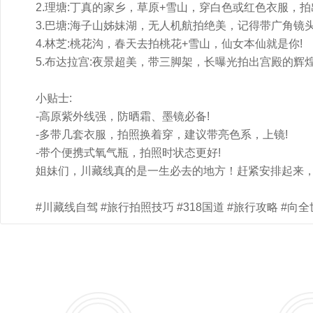
2.理塘:丁真的家乡，草原+雪山，穿白色或红色衣服，拍
3.巴塘:海子山姊妹湖，无人机航拍绝美，记得带广角镜头
4.林芝:桃花沟，春天去拍桃花+雪山，仙女本仙就是你!
5.布达拉宫:夜景超美，带三脚架，长曝光拍出宫殿的辉煌
小贴士:
-高原紫外线强，防晒霜、墨镜必备!
-多带几套衣服，拍照换着穿，建议带亮色系，上镜!
-带个便携式氧气瓶，拍照时状态更好!
姐妹们，川藏线真的是一生必去的地方！赶紧安排起来
#川藏线自驾 #旅行拍照技巧 #318国道 #旅行攻略 #