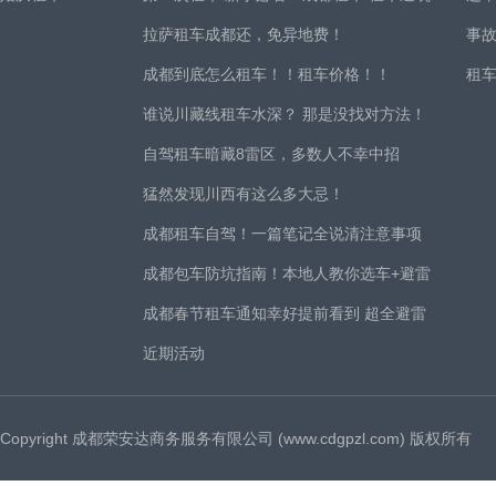
拉萨租车成都还，免异地费！
事
成都到底怎么租车！！租车价格！！
租
谁说川藏线租车水深？ 那是没找对方法！
自驾租车暗藏8雷区，多数人不幸中招
猛然发现川西有这么多大忌！
成都租车自驾！一篇笔记全说清注意事项
成都包车防坑指南！本地人教你选车+避雷
成都春节租车通知幸好提前看到 超全避雷
近期活动
Copyright 成都荣安达商务服务有限公司 (www.cdgpzl.com) 版权所有