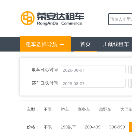
首页
川藏线租车
租车选择导航
取车日期/时间
还车日期/时间
车型：
不限
轿车
商务车
越野车
大巴
价格：
不限
199以下
200-499
500-999