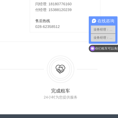
闫经理: 18180776160
付经理: 15388120239
在线咨询
售后热线
028-62358512
业务经理：小蔡
业务经理：小郑
你们租车可以免
完成租车
24小时为您提供服务