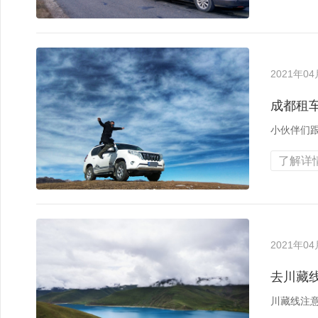
2021年0
成都租
小伙伴们
了解详情
2021年0
去川藏
川藏线注