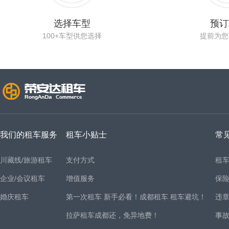
选择车型
预订
100+车型供您选择
提前为您
我们的租车服务
租车小贴士
常
川藏线/旅游租车
支付方式
租
企业/会议租车
增值服务
保
婚庆租车
第一次租车 新手必看！成都租车 租车避坑！
违
拉萨租车成都还，免异地费！
事