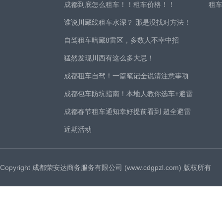
成都到底怎么租车！！租车价格！！
租
谁说川藏线租车水深？ 那是没找对方法！
自驾租车暗藏8雷区，多数人不幸中招
猛然发现川西有这么多大忌！
成都租车自驾！一篇笔记全说清注意事项
成都包车防坑指南！本地人教你选车+避雷
成都春节租车通知幸好提前看到 超全避雷
近期活动
Copyright 成都荣安达商务服务有限公司 (www.cdgpzl.com) 版权所有